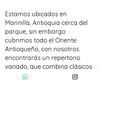
Estamos ubicados en
Marinilla, Antioquia cerca del
parque, sin embargo
cubrimos todo el Oriente
Antioqueño, con nosotros
encontrarás un repertorio
variado, que combina clásicos
favoritos de Vicente
Fernandez, Javier Solís,
Antonio Aguilar etc y últimas
tendencias, canciones de
banda y música popular.
Nuestros paquetes se
adaptan a tus necesidades,