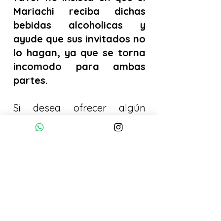
Mariachi reciba dichas
bebidas alcoholicas y
ayude que sus invitados no
lo hagan, ya que se torna
incomodo para ambas
partes.
Si desea ofrecer algún
alimento o bebida no
alcoholica al mariachi le
sugerimos hacerlo al final,
cuando se descontecten los
equipos electronicos.
Adicionales