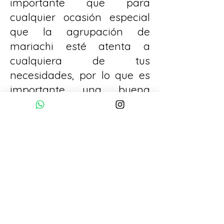
importante que para
cualquier ocasión especial
que la agrupación de
mariachi esté atenta a
cualquiera de tus
necesidades, por lo que es
importante una buena
comunicación por teléfono,
bien sea que decidas que
toquen alguna canción en
especial, que usen la
vestimenta adecuada para
el momento o que utilicen el
lenguaje apropiado ya que
pueden haber menores de
edad y perturbar el